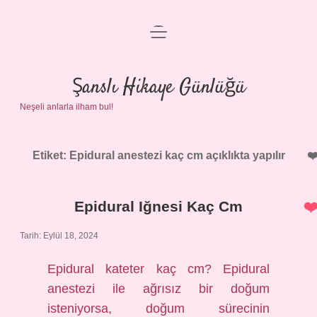
menüyü
Anasayfa
aç
Gizlilik Politikası
Şanslı Hikaye Günlüğü
Neşeli anlarla ilham bul!
Yasal Uyarı
Hakkımızda
Etiket:
Epidural anestezi kaç cm açıklıkta yapılır
Epidural Iğnesi Kaç Cm
Tarih: Eylül 18, 2024
Epidural kateter kaç cm? Epidural
anestezi ile ağrısız bir doğum
isteniyorsa, doğum sürecinin