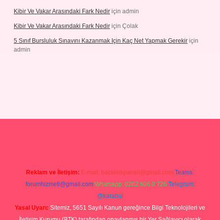
Kibir Ve Vakar Arasındaki Fark Nedir
için
admin
Kibir Ve Vakar Arasındaki Fark Nedir
için
Çolak
5 Sınıf Bursluluk Sınavını Kazanmak Için Kaç Net Yapmak Gerekir
için
admin
giriş
Reklam ve İletişim:
E-mail:
backlinkpaneli@gmail.com
Teams:
forumhizmeti@gmail.com
Whatsapp: 0262 606 0 726
Telegram:
@karabul
Yasal Uyarı:
Sitemiz, 5651 Sayılı Kanun gereğince Bilgi Teknolojileri ve
İletişim Kurumu (BTK) tarafından onaylanmış bir Yer Sağlayıcı olarak