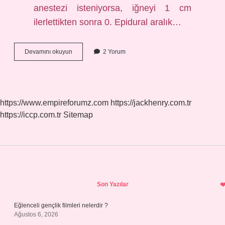
anestezi isteniyorsa, iğneyi 1 cm
ilerlettikten sonra 0. Epidural aralık…
Epidural
Devamını okuyun
2 Yorum
Iğnesi
Kaç
Cm
https://www.empireforumz.com
https://jackhenry.com.tr
https://iccp.com.tr
Sitemap
Sidebar
Son Yazılar
Eğlenceli gençlik filmleri nelerdir ?
Ağustos 6, 2026