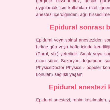
gerginlik hissedemez, ancak görüş
uygulamak için kullanılan özel iğnen
anestezi içerdiğinden, ağrı hissedilme
Epidural sonrası b
Epidural veya spinal anesteziden sonr
birkaç gün veya hafta içinde kendiliğ
(Parol, vb.) yeterlidir. Sıcak veya 
uzun sürer. Sezaryen doğumdan sonr
PhysicsDoctor Physics › popüler kon
konular › sağlıklı yaşam
Epidural anestezi 
Epidural anestezi, rahim kasılmaları, 