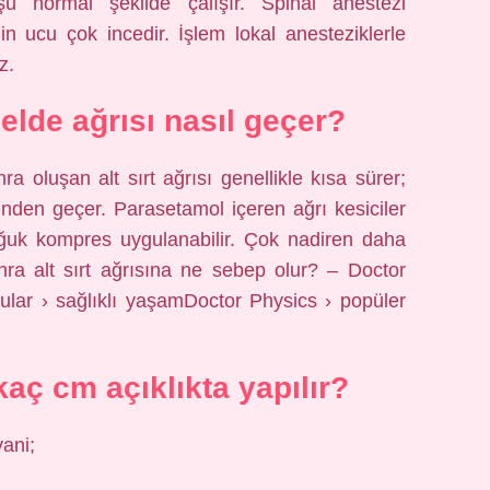
ü normal şekilde çalışır. Spinal anestezi
in ucu çok incedir. İşlem lokal anesteziklerle
z.
elde ağrısı nasıl geçer?
a oluşan alt sırt ağrısı genellikle kısa sürer;
inden geçer. Parasetamol içeren ağrı kesiciler
soğuk kompres uygulanabilir. Çok nadiren daha
a alt sırt ağrısına ne sebep olur? – Doctor
ular › sağlıklı yaşamDoctor Physics › popüler
kaç cm açıklıkta yapılır?
yani;