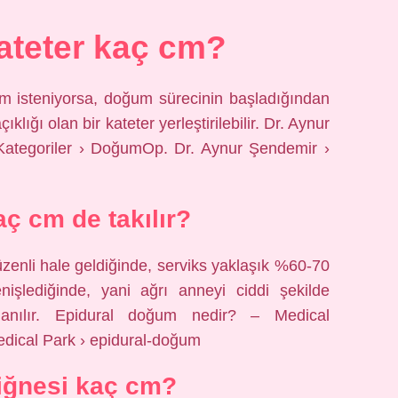
ateter kaç cm?
ğum isteniyorsa, doğum sürecinin başladığından
klığı olan bir kateter yerleştirilebilir. Dr. Aynur
ategoriler › DoğumOp. Dr. Aynur Şendemir ›
aç cm de takılır?
zenli hale geldiğinde, serviks yaklaşık %60-70
işlediğinde, yani ağrı anneyi ciddi şekilde
lanılır. Epidural doğum nedir? – Medical
dical Park › epidural-doğum
iğnesi kaç cm?