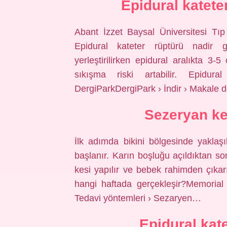
Epidural katete
Abant İzzet Baysal Üniversitesi Tıp 
Epidural kateter rüptürü nadir gö
yerleştirilirken epidural aralıkta 
sıkışma riski artabilir. Epidur
DergiParkDergiPark › İndir › Makale d
Sezeryan ke
İlk adımda bikini bölgesinde yaklaş
başlanır. Karın boşluğu açıldıktan so
kesi yapılır ve bebek rahimden çık
hangi haftada gerçekleşir?Memorial
Tedavi yöntemleri › Sezaryen…
Epidural kate