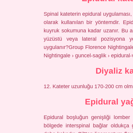
Spinal kateterin epidural uygulaması, 
olarak kullanılan bir yöntemdir. Ep
kuyruk sokumuna kadar uzanır. Bu al
yüzüstü veya lateral pozisyona yer
uygulanır?Group Florence Nightingal
Nightingale › guncel-saglik › epidural
Diyaliz k
12. Kateter uzunluğu 170-200 cm olmal
Epidural ya
Epidural boşluğun genişliği lomber
bölgede interspinal bağlar oldukça