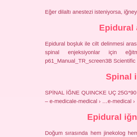
Eğer dilaltı anestezi isteniyorsa, iğney
Epidural
Epidural boşluk ile cilt delinmesi ar
spinal enjeksiyonlar için eğ
p61_Manual_TR_screen3B Scientific
Spinal 
SPİNAL İĞNE QUINCKE UÇ 25G*90
– e-medicale-medical › …e-medical ›
Epidural iğn
Doğum sırasında hem jinekolog hem 