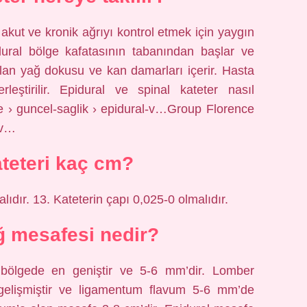
akut ve kronik ağrıyı kontrol etmek için yaygın
idural bölge kafatasının tabanından başlar ve
an yağ dokusu ve kan damarları içerir. Hasta
leştirilir. Epidural ve spinal kateter nasıl
e › guncel-saglik › epidural-v…Group Florence
-v…
ateteri kaç cm?
ıdır. 13. Kateterin çapı 0,025-0 olmalıdır.
ğ mesafesi nedir?
 bölgede en geniştir ve 5-6 mm’dir. Lomber
 gelişmiştir ve ligamentum flavum 5-6 mm’de