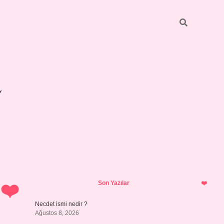
Sidebar
betexper gi
Son Yazılar
Necdet ismi nedir ?
Ağustos 8, 2026