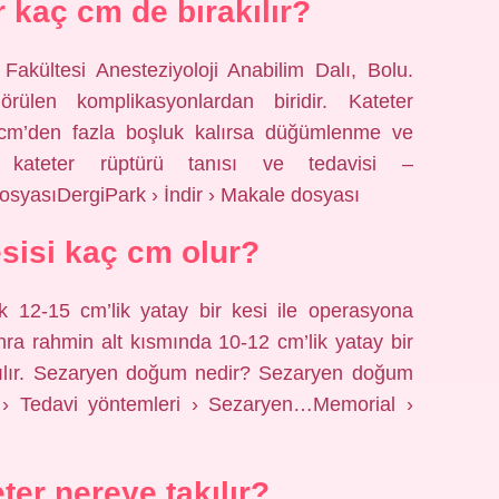
r kaç cm de bırakılır?
Fakültesi Anesteziyoloji Anabilim Dalı, Bolu.
rülen komplikasyonlardan biridir. Kateter
3-5 cm’den fazla boşluk kalırsa düğümlenme ve
al kateter rüptürü tanısı ve tedavisi –
osyasıDergiPark › İndir › Makale dosyası
sisi kaç cm olur?
ık 12-15 cm’lik yatay bir kesi ile operasyona
nra rahmin alt kısmında 10-12 cm’lik yatay bir
arılır. Sezaryen doğum nedir? Sezaryen doğum
 › Tedavi yöntemleri › Sezaryen…Memorial ›
ter nereye takılır?