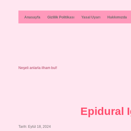
Anasayfa
Gizlilik Politikası
Yasal Uyarı
Hakkımızda
Neşeli anlarla ilham bul!
Epidural 
Tarih: Eylül 18, 2024