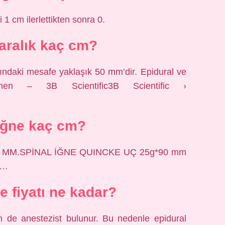
i 1 cm ilerlettikten sonra 0.
 aralık kaç cm?
asındaki mesafe yaklaşık 50 mm’dir. Epidural ve
itmen – 3B Scientific3B Scientific ›
iğne kaç cm?
 MM.SPİNAL İĞNE QUINCKE UÇ 25g*90 mm
 …
e fiyatı ne kadar?
de anestezist bulunur. Bu nedenle epidural