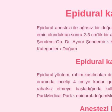
Epidural k
Epidural anestezi ile ağrısız bir do
emin olunduktan sonra 2-3 cm’lik bir açı
ŞendemirOp. Dr. Aynur Şendemir › K
Kategoriler › Doğum
Epidural k
Epidural yöntem, rahim kasılmaları dü
oranında incelip 4 cm’ye kadar gen
rahatsız etmeye başladığında kul
ParkMedical Park › epidural-doğumMe
Anestezi 