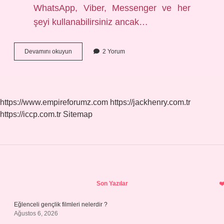
WhatsApp, Viber, Messenger ve her
şeyi kullanabilirsiniz ancak…
Korede
Devamını okuyun
2 Yorum
Whatsapp
Yasak
Mi
https://www.empireforumz.com
https://jackhenry.com.tr
https://iccp.com.tr
Sitemap
Sidebar
Son Yazılar
Eğlenceli gençlik filmleri nelerdir ?
Ağustos 6, 2026