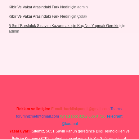
Kibir Ve Vakar Arasındaki Fark Nedir
için
admin
Kibir Ve Vakar Arasındaki Fark Nedir
için
Çolak
5 Sınıf Bursluluk Sınavını Kazanmak Için Kaç Net Yapmak Gerekir
için
admin
giriş
Reklam ve İletişim:
E-mail:
backlinkpaneli@gmail.com
Teams:
forumhizmeti@gmail.com
Whatsapp: 0262 606 0 726
Telegram:
@karabul
Yasal Uyarı:
Sitemiz, 5651 Sayılı Kanun gereğince Bilgi Teknolojileri ve
İletişim Kurumu (BTK) tarafından onaylanmış bir Yer Sağlayıcı olarak