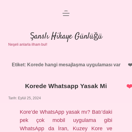
menüyü
Anasayfa
aç
Gizlilik Politikası
Şanslı Hikaye Günlüğü
Neşeli anlarla ilham bul!
Yasal Uyarı
Hakkımızda
Etiket:
Korede hangi mesajlaşma uygulaması var
Korede Whatsapp Yasak Mi
Tarih: Eylül 25, 2024
Kore’de WhatsApp yasak mı? Batı’daki
pek çok mobil uygulama gibi
WhatsApp da İran, Kuzey Kore ve