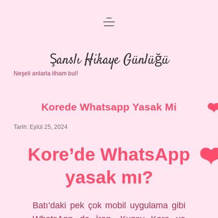
menüyü
Anasayfa
aç
Gizlilik Politikası
Şanslı Hikaye Günlüğü
Neşeli anlarla ilham bul!
Yasal Uyarı
Hakkımızda
Korede Whatsapp Yasak Mi
Tarih: Eylül 25, 2024
Kore’de WhatsApp
yasak mı?
Batı’daki pek çok mobil uygulama gibi