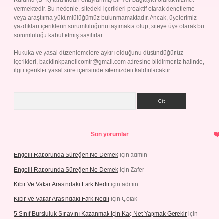
Kurumu (BTK) tarafından onaylanmış bir Yer Sağlayıcı olarak hizmet
vermektedir. Bu nedenle, sitedeki içerikleri proaktif olarak denetleme
veya araştırma yükümlülüğümüz bulunmamaktadır. Ancak, üyelerimiz
yazdıkları içeriklerin sorumluluğunu taşımakta olup, siteye üye olarak bu
sorumluluğu kabul etmiş sayılırlar.
Hukuka ve yasal düzenlemelere aykırı olduğunu düşündüğünüz
içerikleri,
backlinkpanelicomtr@gmail.com
adresine bildirmeniz halinde,
ilgili içerikler yasal süre içerisinde sitemizden kaldırılacaktır.
Arama
Son yorumlar
Engelli Raporunda Süreğen Ne Demek
için
admin
Engelli Raporunda Süreğen Ne Demek
için
Zafer
Kibir Ve Vakar Arasındaki Fark Nedir
için
admin
Kibir Ve Vakar Arasındaki Fark Nedir
için
Çolak
5 Sınıf Bursluluk Sınavını Kazanmak Için Kaç Net Yapmak Gerekir
için