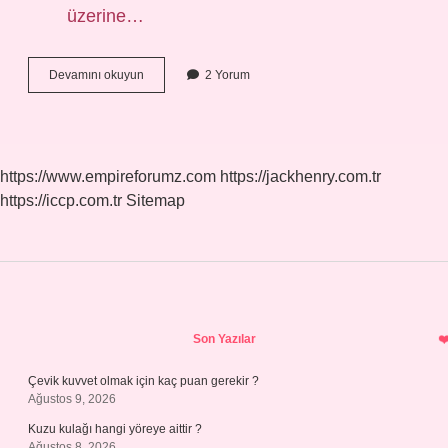
üzerine…
Gül
Devamını okuyun
2 Yorum
Kurusu
Nasıl
Elde
Edilir
https://www.empireforumz.com
https://jackhenry.com.tr
https://iccp.com.tr
Sitemap
Sidebar
Son Yazılar
Çevik kuvvet olmak için kaç puan gerekir ?
Ağustos 9, 2026
Kuzu kulağı hangi yöreye aittir ?
Ağustos 8, 2026