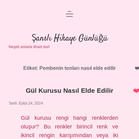
menüyü
Anasayfa
aç
Gizlilik Politikası
Şanslı Hikaye Günlüğü
Neşeli anlarla ilham bul!
Yasal Uyarı
Hakkımızda
Etiket:
Pembenin tonları nasıl elde edilir
Gül Kurusu Nasıl Elde Edilir
Tarih: Eylül 24, 2024
Gül kurusu rengi hangi renklerden
oluşur? Bu renkler birincil renk ve
ikincil rengin karışımından veya iki