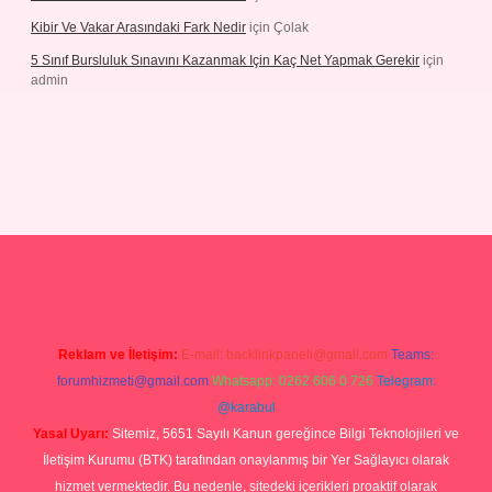
Kibir Ve Vakar Arasındaki Fark Nedir
için
Çolak
5 Sınıf Bursluluk Sınavını Kazanmak Için Kaç Net Yapmak Gerekir
için
admin
giriş
Reklam ve İletişim:
E-mail:
backlinkpaneli@gmail.com
Teams:
forumhizmeti@gmail.com
Whatsapp: 0262 606 0 726
Telegram:
@karabul
Yasal Uyarı:
Sitemiz, 5651 Sayılı Kanun gereğince Bilgi Teknolojileri ve
İletişim Kurumu (BTK) tarafından onaylanmış bir Yer Sağlayıcı olarak
hizmet vermektedir. Bu nedenle, sitedeki içerikleri proaktif olarak