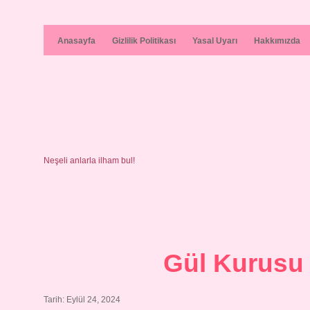
Anasayfa
Gizlilik Politikası
Yasal Uyarı
Hakkımızda
Neşeli anlarla ilham bul!
Gül Kurusu N
Tarih: Eylül 24, 2024