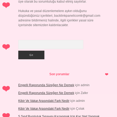
üye olarak bu sorumluluğu kabul etmiş sayılırlar.
Hukuka ve yasal düzenlemelere aykırı olduğunu
düşündüğünüz içerikleri,
backlinkpanelicomtr@gmail.com
adresine bildirmeniz halinde, ilgili içerikler yasal süre
içerisinde sitemizden kaldırılacaktır.
Arama
Son yorumlar
Engelli Raporunda Süreğen Ne Demek
için
admin
Engelli Raporunda Süreğen Ne Demek
için
Zafer
Kibir Ve Vakar Arasındaki Fark Nedir
için
admin
Kibir Ve Vakar Arasındaki Fark Nedir
için
Çolak
5 Sınıf Bursluluk Sınavını Kazanmak Için Kaç Net Yapmak