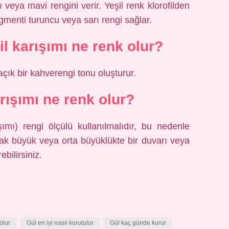
 veya mavi rengini verir. Yeşil renk klorofilden
igmenti turuncu veya sarı rengi sağlar.
l karışımı ne renk olur?
çık bir kahverengi tonu oluşturur.
rışımı ne renk olur?
ımı) rengi ölçülü kullanılmalıdır, bu nedenle
arak büyük veya orta büyüklükte bir duvarı veya
bilirsiniz.
olur
Gül en iyi nasıl kurutulur
Gül kaç günde kurur