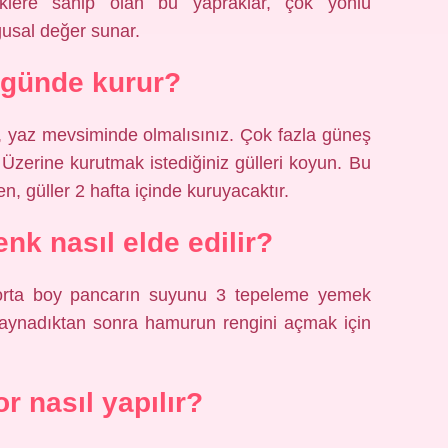
iklere sahip olan bu yapraklar, çok yönlü
gusal değer sunar.
 günde kurur?
z, yaz mevsiminde olmalısınız. Çok fazla güneş
 Üzerine kurutmak istediğiniz gülleri koyun. Bu
, güller 2 hafta içinde kuruyacaktır.
nk nasıl elde edilir?
orta boy pancarın suyunu 3 tepeleme yemek
 Kaynadıktan sonra hamurun rengini açmak için
 nasıl yapılır?