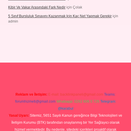
Kibir Ve Vakar Arasındaki Fark Nedir
için
Çolak
5 Sınıf Bursluluk Sınavını Kazanmak Için Kaç Net Yapmak Gerekir
için
admin
giriş
Reklam ve İletişim:
E-mail:
backlinkpaneli@gmail.com
Teams:
forumhizmeti@gmail.com
Whatsapp: 0262 606 0 726
Telegram:
@karabul
Yasal Uyarı:
Sitemiz, 5651 Sayılı Kanun gereğince Bilgi Teknolojileri ve
İletişim Kurumu (BTK) tarafından onaylanmış bir Yer Sağlayıcı olarak
hizmet vermektedir. Bu nedenle, sitedeki içerikleri proaktif olarak