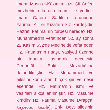
imamı Musa el-Kâzım’ın kızı, Şiî Caferi
mezhebinin kurucu imamı ve yedinci
imam Cafer-i Sâdık’ın torunudur.
Fatıma, Ali er-Rıza’nın kız kardeşidir.
Hazreti Fatıma’nın türbesi nerede? Hz.
Muhammed’in vefatından 5,5 ay sonra
22 Kasım 632’de Medine’de vefat eden
Hz. Fatıma’nın naaşı, vasiyeti üzerine
bir tabutta taşınarak geceleyin
Cennetül Baki Mezarlığı’na
defnedilmiştir. Hz. Muhammed ve
ailesini konu alan birçok şiir ve nesir
eserinde Hz. Fatıma’nın ismi ve
vasıfları sıkça anılmıştır. Hz. Masume
kimdir? Hz. Fatıma Masume (Arapça:
فاطمة المعصومة), Ehl-i Beyt ailesinin