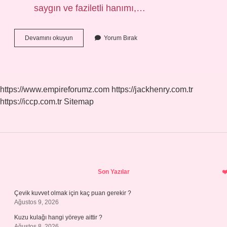
saygın ve faziletli hanımı,…
Hz
Devamını okuyun
Yorum Bırak
Masume
Kimdir
Kısaca
https://www.empireforumz.com
https://jackhenry.com.tr
https://iccp.com.tr
Sitemap
Sidebar
Son Yazılar
Çevik kuvvet olmak için kaç puan gerekir ?
Ağustos 9, 2026
Kuzu kulağı hangi yöreye aittir ?
Ağustos 8, 2026