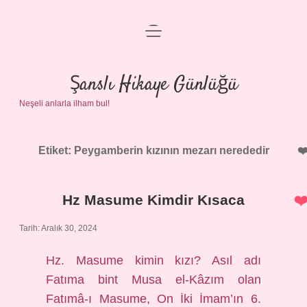
menüyü
Anasayfa
aç
Gizlilik Politikası
Şanslı Hikaye Günlüğü
Neşeli anlarla ilham bul!
Yasal Uyarı
Hakkımızda
Etiket:
Peygamberin kızının mezarı nerededir
Hz Masume Kimdir Kısaca
Tarih: Aralık 30, 2024
Hz. Masume kimin kızı? Asıl adı
Fatıma bint Musa el-Kâzım olan
Fatımâ-ı Masume, On İki İmam’ın 6.