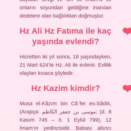
onların soyundan geldiğine inanılan
dedelere olan bağlılıktan doğmuştur.
Hz Ali Hz Fatıma ile kaç
yaşında evlendi?
Hicretten iki yıl sonra, 18 yaşındayken,
21 Mart 624’te Hz. Ali ile evlenir. Evlilik
olayları kısaca şöyledir.
Hz Kazim kimdir?
Musa el-Kâzım bin Câʿfer es-Sâdık,
(Arapça: موسى بن جعفر الكاظم; (d. 8
Kasım 745 – ö. 1 Eylül 799), 12
İmam’ın yedincisidir. Babası altıncı