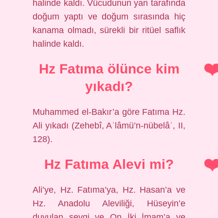
halinde kaldı. Vücudunun yan tarafında
doğum yaptı ve doğum sırasında hiç
kanama olmadı, sürekli bir ritüel saflık
halinde kaldı.
Hz Fatıma ölünce kim
yıkadı?
Muhammed el-Bakır’a göre Fatıma Hz.
Ali yıkadı (Zehebî, Aʿlâmü’n-nübelâʾ, II,
128).
Hz Fatıma Alevi mi?
Ali’ye, Hz. Fatıma’ya, Hz. Hasan’a ve
Hz. Anadolu Aleviliği, Hüseyin’e
duyulan sevgi ve On İki İmam’a ve