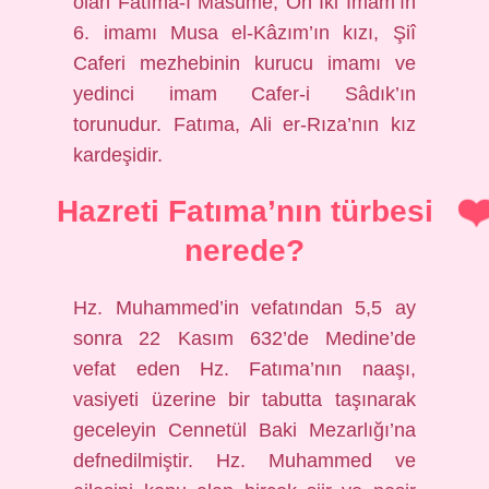
olan Fatımâ-ı Masume, On İki İmam’ın
6. imamı Musa el-Kâzım’ın kızı, Şiî
Caferi mezhebinin kurucu imamı ve
yedinci imam Cafer-i Sâdık’ın
torunudur. Fatıma, Ali er-Rıza’nın kız
kardeşidir.
Hazreti Fatıma’nın türbesi
nerede?
Hz. Muhammed’in vefatından 5,5 ay
sonra 22 Kasım 632’de Medine’de
vefat eden Hz. Fatıma’nın naaşı,
vasiyeti üzerine bir tabutta taşınarak
geceleyin Cennetül Baki Mezarlığı’na
defnedilmiştir. Hz. Muhammed ve