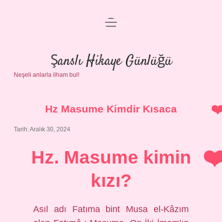
menüyü
Anasayfa
aç
Gizlilik Politikası
Şanslı Hikaye Günlüğü
Neşeli anlarla ilham bul!
Yasal Uyarı
Hakkımızda
Hz Masume Kimdir Kısaca
Tarih: Aralık 30, 2024
Hz. Masume kimin
kızı?
Asıl adı Fatıma bint Musa el-Kâzım