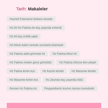
Tarih:
Makaleler
Hazreti Fatımanın türbesi nerede
Hz Ali Hz Fatıma ile kaç yaşında evlendi
Hz Ali kaç evlilik yaptı
Hz Alinin kabri nerede sorularla İslamiyet
Hz Fatıma adet görmedi mi
Hz Fatıma Alevi mi
Hz Fatıma neden gece gömüldü
Hz Fatıma ölünce kim yıkadı
Hz Fatma kimin kızı
Hz Kazim kimdir
Hz Masume kimdir
Hz Masume kimin kızı
Hz Zeynep kaç yaşında öldü
Kevser Hz Fatıma mı
Peygamberin kızının mezarı nerededir