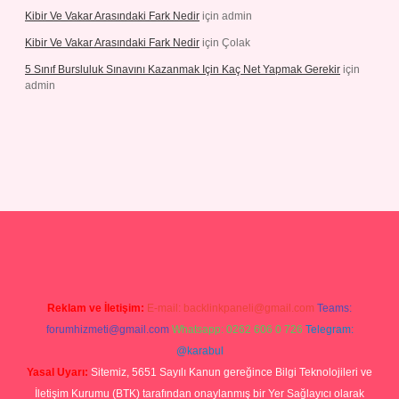
Kibir Ve Vakar Arasındaki Fark Nedir
için
admin
Kibir Ve Vakar Arasındaki Fark Nedir
için
Çolak
5 Sınıf Bursluluk Sınavını Kazanmak Için Kaç Net Yapmak Gerekir
için
admin
 giriş
Reklam ve İletişim:
E-mail:
backlinkpaneli@gmail.com
Teams:
forumhizmeti@gmail.com
Whatsapp: 0262 606 0 726
Telegram:
@karabul
Yasal Uyarı:
Sitemiz, 5651 Sayılı Kanun gereğince Bilgi Teknolojileri ve
İletişim Kurumu (BTK) tarafından onaylanmış bir Yer Sağlayıcı olarak