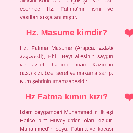
ailesini konu alan birçok şiir ve nesir
eserinde Hz. Fatıma’nın ismi ve
vasıfları sıkça anılmıştır.
Hz. Masume kimdir?
Hz. Fatıma Masume (Arapça: فاطمة
المعصومة), Ehl-i Beyt ailesinin saygın
ve faziletli hanımı, İmam Kazım’ın
(a.s.) kızı, özel şeref ve makama sahip,
Kum şehrinin İmamzadesidir.
Hz Fatma kimin kızı?
İslam peygamberi Muhammed’in ilk eşi
Hatice bint Huveylid’den olan kızıdır.
Muhammed’in soyu, Fatıma ve kocası