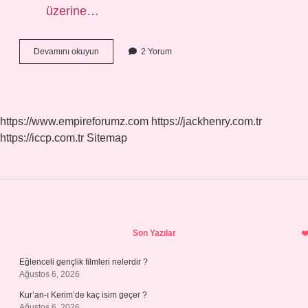
üzerine…
Gül
Devamını okuyun
2 Yorum
Kurusu
Nasıl
Elde
Edilir
https://www.empireforumz.com
https://jackhenry.com.tr
https://iccp.com.tr
Sitemap
Sidebar
Son Yazılar
Eğlenceli gençlik filmleri nelerdir ?
Ağustos 6, 2026
Kur’an-ı Kerim’de kaç isim geçer ?
Ağustos 6, 2026