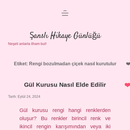
menüyü
Anasayfa
aç
Gizlilik Politikası
Şanslı Hikaye Günlüğü
Neşeli anlarla ilham bul!
Yasal Uyarı
Hakkımızda
Etiket:
Rengi bozulmadan çiçek nasıl kurutulur
Gül Kurusu Nasıl Elde Edilir
Tarih: Eylül 24, 2024
Gül kurusu rengi hangi renklerden
oluşur? Bu renkler birincil renk ve
ikincil rengin karışımından veya iki