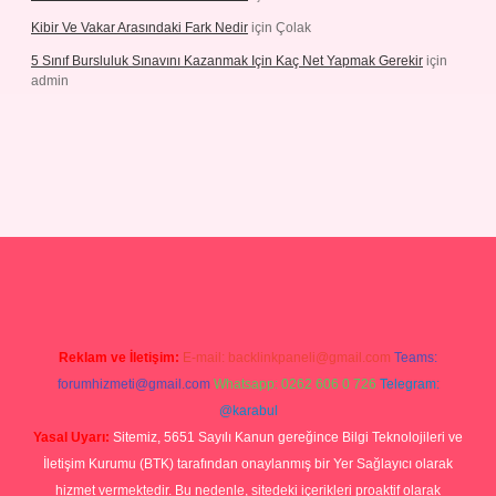
Kibir Ve Vakar Arasındaki Fark Nedir
için
Çolak
5 Sınıf Bursluluk Sınavını Kazanmak Için Kaç Net Yapmak Gerekir
için
admin
iriş
Reklam ve İletişim:
E-mail:
backlinkpaneli@gmail.com
Teams:
forumhizmeti@gmail.com
Whatsapp: 0262 606 0 726
Telegram:
@karabul
Yasal Uyarı:
Sitemiz, 5651 Sayılı Kanun gereğince Bilgi Teknolojileri ve
İletişim Kurumu (BTK) tarafından onaylanmış bir Yer Sağlayıcı olarak
hizmet vermektedir. Bu nedenle, sitedeki içerikleri proaktif olarak