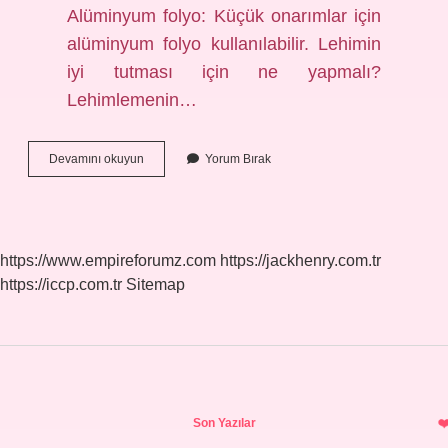
Alüminyum folyo: Küçük onarımlar için
alüminyum folyo kullanılabilir. Lehimin
iyi tutması için ne yapmalı?
Lehimlemenin…
Lehim
Devamını okuyun
Yorum Bırak
Tüpü
Nedir
https://www.empireforumz.com
https://jackhenry.com.tr
https://iccp.com.tr
Sitemap
Sidebar
Son Yazılar