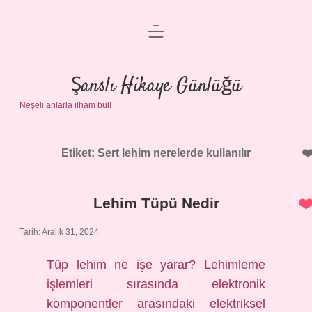
menüyü
Anasayfa
aç
Gizlilik Politikası
Şanslı Hikaye Günlüğü
Neşeli anlarla ilham bul!
Yasal Uyarı
Hakkımızda
Etiket:
Sert lehim nerelerde kullanılır
Lehim Tüpü Nedir
Tarih: Aralık 31, 2024
Tüp lehim ne işe yarar? Lehimleme
işlemleri sırasında elektronik
komponentler arasındaki elektriksel