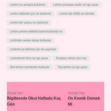
Lehim ne amaçla kullanılır
Lehim pompası nedir ne işe yarar
Lehim sökmek için ne kullanılır
Lehim teli 4060 ne demek
Lehim teli yoksa ne kullanılır
Lehim yerine elektrik bandı kullanılır mı
Lehimde neden kalay kullanılır
Lehimin iyi tutması için ne yapmalı
Lehimleme fırını ne işe yarar
Pastasız lehim olur mu
Sert lehim nerelerde kullanılır
Tüp lehim ne işe yarar
Önceki Yazı
Sonraki Yazı
İNgilterede Okul Haftada Kaç
Os Kemik Demek
Gün
Mi