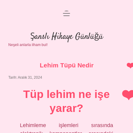
menüyü
Anasayfa
aç
Gizlilik Politikası
Şanslı Hikaye Günlüğü
Neşeli anlarla ilham bul!
Yasal Uyarı
Hakkımızda
Lehim Tüpü Nedir
Tarih: Aralık 31, 2024
Tüp lehim ne işe
yarar?
Lehimleme işlemleri sırasında