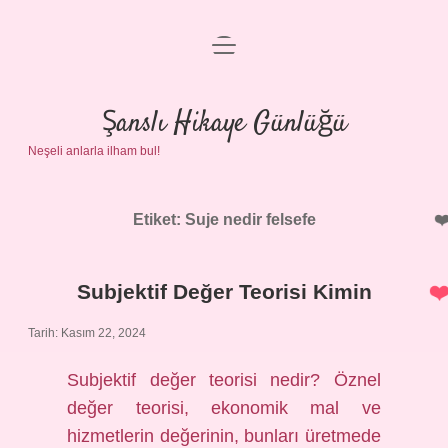
menüyü
Anasayfa
aç
Gizlilik Politikası
Şanslı Hikaye Günlüğü
Neşeli anlarla ilham bul!
Yasal Uyarı
Hakkımızda
Etiket:
Suje nedir felsefe
Subjektif Değer Teorisi Kimin
Tarih: Kasım 22, 2024
Subjektif değer teorisi nedir? Öznel
değer teorisi, ekonomik mal ve
hizmetlerin değerinin, bunları üretmede