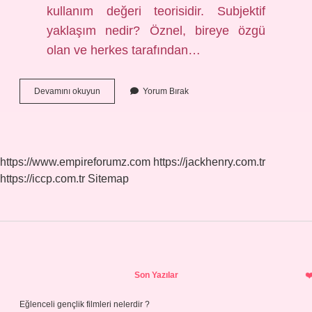
kullanım değeri teorisidir. Subjektif
yaklaşım nedir? Öznel, bireye özgü
olan ve herkes tarafından…
Subjektif
Devamını okuyun
Yorum Bırak
Değer
Teorisi
Kimin
https://www.empireforumz.com
https://jackhenry.com.tr
https://iccp.com.tr
Sitemap
Sidebar
Son Yazılar
Eğlenceli gençlik filmleri nelerdir ?