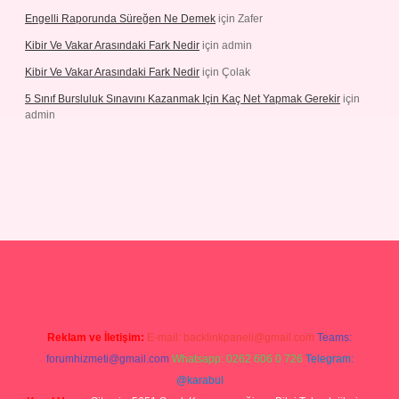
Engelli Raporunda Süreğen Ne Demek
için
Zafer
Kibir Ve Vakar Arasındaki Fark Nedir
için
admin
Kibir Ve Vakar Arasındaki Fark Nedir
için
Çolak
5 Sınıf Bursluluk Sınavını Kazanmak Için Kaç Net Yapmak Gerekir
için
admin
giriş
Reklam ve İletişim:
E-mail:
backlinkpaneli@gmail.com
Teams:
forumhizmeti@gmail.com
Whatsapp: 0262 606 0 726
Telegram:
@karabul