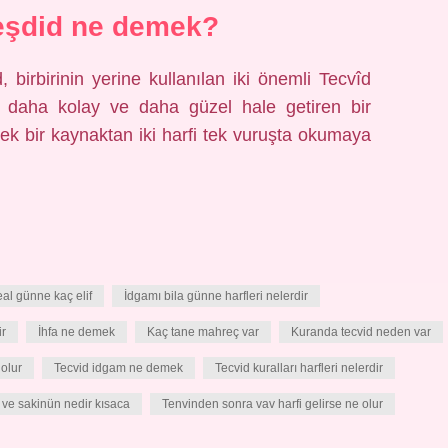
eşdid ne demek?
birbirinin yerine kullanılan iki önemli Tecvîd
nu daha kolay ve daha güzel hale getiren bir
tek bir kaynaktan iki harfi tek vuruşta okumaya
al günne kaç elif
İdgamı bila günne harfleri nelerdir
ir
İhfa ne demek
Kaç tane mahreç var
Kuranda tecvid neden var
olur
Tecvid idgam ne demek
Tecvid kuralları harfleri nelerdir
 ve sakinün nedir kısaca
Tenvinden sonra vav harfi gelirse ne olur