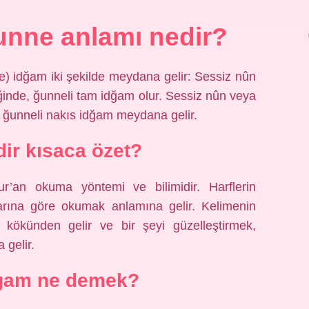
unne anlamı nedir?
) idğam iki şekilde meydana gelir: Sessiz nûn
و veya ي geldiğinde, ğunneli nakıs idğam meydana gelir.
dir kısaca özet?
ur’an okuma yöntemi ve bilimidir. Harflerin
larına göre okumak anlamına gelir. Kelimenin
 gelir.
dgam ne demek?