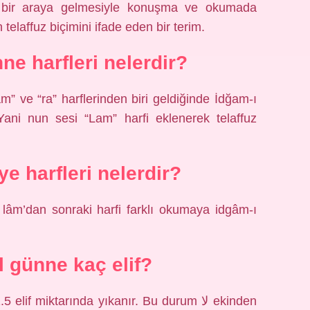
n bir araya gelmesiyle konuşma ve okumada
 telaffuz biçimini ifade eden bir terim.
ne harfleri nelerdir?
” ve “ra” harflerinden biri geldiğinde İdğam-ı
Yani nun sesi “Lam” harfi eklenerek telaffuz
e harfleri nelerdir?
 lâm’dan sonraki harfi farklı okumaya idgâm-ı
 günne kaç elif?
 miktarında yıkanır. Bu durum لا ekinden