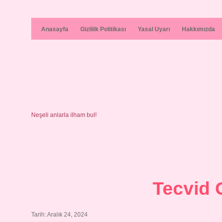
Anasayfa
Gizlilik Politikası
Yasal Uyarı
Hakkımızda
Neşeli anlarla ilham bul!
Tecvid 
Tarih: Aralık 24, 2024