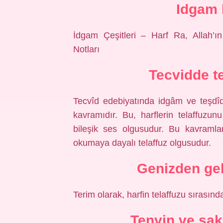
Idgam 
İdgam Çeşitleri – Harf Ra, Allah’ı
Notları
Tecvidde t
Tecvîd edebiyatında idgâm ve teşdîd, 
kavramıdır. Bu, harflerin telaffuzu
bileşik ses olgusudur. Bu kavramlar
okumaya dayalı telaffuz olgusudur.
Genizden gel
Terim olarak, harfin telaffuzu sırasınd
Tenvin ve sak