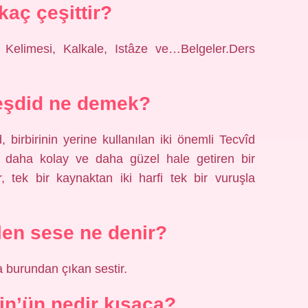
kaç çeşittir?
n Kelimesi, Kalkale, Istâze ve…Belgeler.Ders
eşdid ne demek?
birbirinin yerine kullanılan iki önemli Tecvîd
nu daha kolay ve daha güzel hale getiren bir
, tek bir kaynaktan iki harfi tek bir vuruşla
en sese ne denir?
a burundan çıkan sestir.
in’ün nedir kısaca?