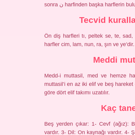
sonra ن harfinden başka harflerin 
Tecvid kuralla
Ön diş harfleri tı, peltek se, te, sad, 
harfler cim, lam, nun, ra, şın ve ye’dir.
Meddi mutt
Medd-i muttasil, med ve hemze harf
muttasil’i en az iki elif ve beş harek
göre dört elif takımı uzatılır.
Kaç tan
Beş yerden çıkar: 1- Cevf (ağız): B
vardır. 3- Dil: On kaynağı vardır. 4- 