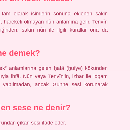
e, tam olarak isimlerin sonuna eklenen sakin
ûn, hareketi olmayan nûn anlamına gelir. Tenvîn
ğinden, sakin nûn ile ilgili kurallar ona da
 ne demek?
mek” anlamlarına gelen ḫafâ (ḫufye) kökünden
ıyla ihfâ, Nûn veya Tenvîn’in, izhar ile idgam
me yapılmadan, ancak Gunne sesi korunarak
en sese ne denir?
urundan çıkan sesi ifade eder.