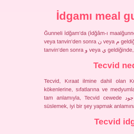
İdgamı meal g
Ğunneli İdğam’da (İdğâm-ı maalğunne
veya tanvin’den sonra ن veya م geldiğinde, ğunneli tam idğam olur. Sessiz nûn veya
tanvin’den sonra 
Tecvid ne
Tecvid, Kıraat ilmine dahil olan K
kökenlerine, sıfatlarına ve medyum
tam anlamıyla, Tecvid cewede جود kökünden gelir ve bir şeyi güzelleştirmek,
süslemek, iyi bir şey yapmak anlamına
Tecvid i