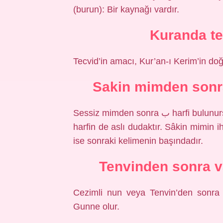
(burun): Bir kaynağı vardır.
Kuranda te
Tecvid’in amacı, Kur’an-ı Kerim’in do
Sakin mimden sonra
Sessiz mimden sonra ﺏ harfi bulunursa dudak ihfâ (ihfâ-i şevewi) olur. Çünkü her iki
harfin de aslı dudaktır. Sâkin mimin ihfasında ﺏ harfi ilk kelimenin 
ise sonraki kelimenin başındadır.
Tenvinden sonra va
Cezimli nun veya Tenvin’den sonra 
Gunne olur.