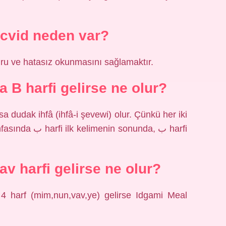
cvid neden var?
ğru ve hatasız okunmasını sağlamaktır.
 B harfi gelirse ne olur?
sonunda, ﺏ harfi
v harfi gelirse ne olur?
4 harf (mim,nun,vav,ye) gelirse Idgami Meal