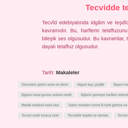
Tecvidde t
Tecvîd edebiyatında idgâm ve teşdîd, 
kavramıdır. Bu, harflerin telaffuzu
bileşik ses olgusudur. Bu kavramlar, 
dayalı telaffuz olgusudur.
Tarih:
Makaleler
Genizden gelen sese ne denir
Idgam kaç çeşittir
İdgam me
İdgamı meal gunne anlamı nedir
İdğamı şemsiye harfleri nelerd
Meddi muttasıl nasıl olur
Sakin mimden sonra B harfi gelirse ne 
Tecvid nedir kısaca özet
Tecvidde teşdid ne demek
Tenvin