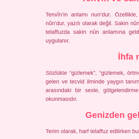
Tenvîn’in anlamı nun’dur. Özellikl
nûn’dur, yazılı olarak değil. Sakin n
telaffuzda sakin nûn anlamına geldi
uygulanır.
İhfa
Sözlükte “gizlemek”, “gizlemek, ört
gelen ve tecvid ilminde yaygın tanım
arasındaki bir sesle, gölgelendir
okunmasıdır.
Genizden gel
Terim olarak, harf telaffuz edilirken b