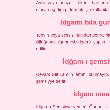
Aynı veya benzer kökenli harfleri
oluşan ağırlığı gidermek için kullanılan
İdgamı bila gün
Tenvin veya sessiz nun’dan sonra “lam
Bilağunne (gunnesizidgam) yapılır. 
edilir.
İdğam-ı şemsiy
Cevap: Elif-Lam’ın lâmını okumayıp,
şemsiyye denir.
İdgam meal
İdğam-ı Şemsiyye yemeği Ğunne 1-1.5 elif