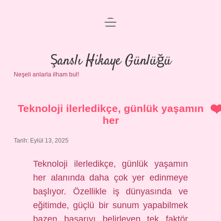
menüyü
Anasayfa
aç
Gizlilik Politikası
Şanslı Hikaye Günlüğü
Neşeli anlarla ilham bul!
Yasal Uyarı
Hakkımızda
Teknoloji ilerledikçe, günlük yaşamın
her
Tarih: Eylül 13, 2025
Teknoloji ilerledikçe, günlük yaşamın
her alanında daha çok yer edinmeye
başlıyor. Özellikle iş dünyasında ve
eğitimde, güçlü bir sunum yapabilmek
bazen başarıyı belirleyen tek faktör