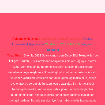
giriş
Reklam ve İletişim:
E-mail:
backlinkpaneli@gmail.com
Teams:
forumhizmeti@gmail.com
Whatsapp: 0262 606 0 726
Telegram:
@karabul
Yasal Uyarı:
Sitemiz, 5651 Sayılı Kanun gereğince Bilgi Teknolojileri ve
İletişim Kurumu (BTK) tarafından onaylanmış bir Yer Sağlayıcı olarak
hizmet vermektedir. Bu nedenle, sitedeki içerikleri proaktif olarak
denetleme veya araştırma yükümlülüğümüz bulunmamaktadır. Ancak,
üyelerimiz yazdıkları içeriklerin sorumluluğunu taşımakta olup, siteye
üye olarak bu sorumluluğu kabul etmiş sayılırlar. Bu internet sitesi,
herhangi bir marka, kurum veya şahıs şirketi ile hiçbir bağlantısı
bulunmamaktadır. Sitede yalnızca kendi hazırladığımız makaleler
paylaşılmaktadır. Burada yer alan içerikler haber niteliği taşımamakta