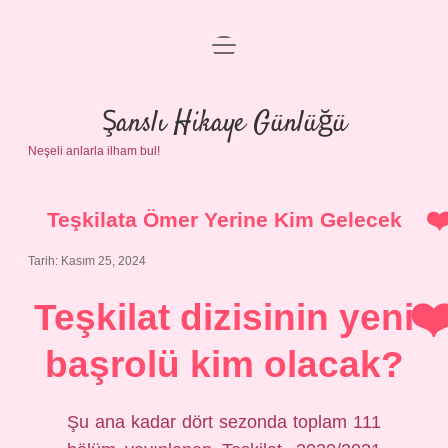
menüyü
Anasayfa
aç
Gizlilik Politikası
Şanslı Hikaye Günlüğü
Neşeli anlarla ilham bul!
Yasal Uyarı
Hakkımızda
Teşkilata Ömer Yerine Kim Gelecek
Tarih: Kasım 25, 2024
Teşkilat dizisinin yeni
başrolü kim olacak?
Şu ana kadar dört sezonda toplam 111