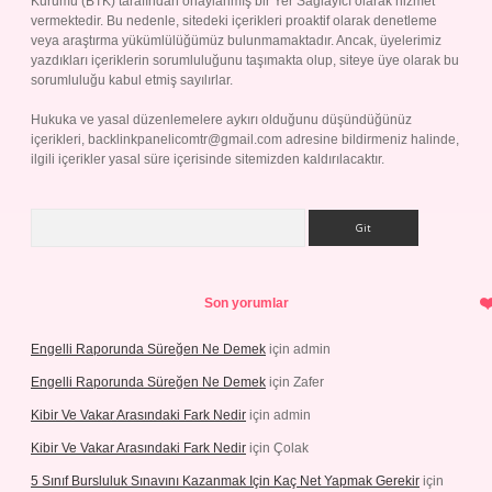
Kurumu (BTK) tarafından onaylanmış bir Yer Sağlayıcı olarak hizmet
vermektedir. Bu nedenle, sitedeki içerikleri proaktif olarak denetleme
veya araştırma yükümlülüğümüz bulunmamaktadır. Ancak, üyelerimiz
yazdıkları içeriklerin sorumluluğunu taşımakta olup, siteye üye olarak bu
sorumluluğu kabul etmiş sayılırlar.
Hukuka ve yasal düzenlemelere aykırı olduğunu düşündüğünüz
içerikleri,
backlinkpanelicomtr@gmail.com
adresine bildirmeniz halinde,
ilgili içerikler yasal süre içerisinde sitemizden kaldırılacaktır.
Arama
Son yorumlar
Engelli Raporunda Süreğen Ne Demek
için
admin
Engelli Raporunda Süreğen Ne Demek
için
Zafer
Kibir Ve Vakar Arasındaki Fark Nedir
için
admin
Kibir Ve Vakar Arasındaki Fark Nedir
için
Çolak
5 Sınıf Bursluluk Sınavını Kazanmak Için Kaç Net Yapmak Gerekir
için