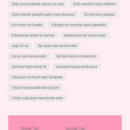
Dişil enerji yüksek olunca ne olur
Dişil enerjimi nasıl arttırırım
Dişil enerjisi yüksek kadın nasıl davranır
En eril burç hangisi
Eril enerji ne tarafta
Erkeğin eril enerjisi nasıl yükseltilir
Erkeklerde erillik ne demek
Kadınlarda eril enerji nedir
Sağ eril mi
Sol ayak neyi temsil eder
Sol el neyi temsil eder
Sol taraf anne mi baba mı
Sol taraf dişil enerji mi
Vücudun hangi tarafı anne
Vücudun sol tarafı neyi Simgeler
Yüzün hangi tarafı daha güzel
Yüzün sağ tarafı neyi temsil eder
Önceki Yazı
Sonraki Yazı