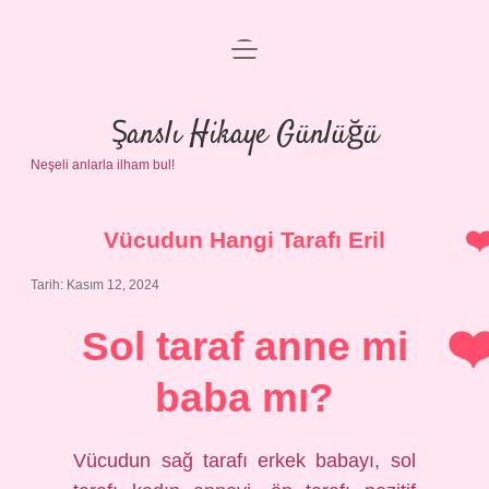
menüyü
Anasayfa
aç
Gizlilik Politikası
Şanslı Hikaye Günlüğü
Neşeli anlarla ilham bul!
Yasal Uyarı
Hakkımızda
Vücudun Hangi Tarafı Eril
Tarih: Kasım 12, 2024
Sol taraf anne mi
baba mı?
Vücudun sağ tarafı erkek babayı, sol