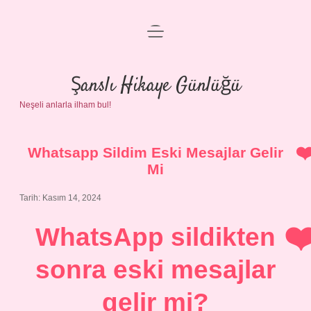
menüyü
Anasayfa
aç
Gizlilik Politikası
Şanslı Hikaye Günlüğü
Neşeli anlarla ilham bul!
Yasal Uyarı
Hakkımızda
Whatsapp Sildim Eski Mesajlar Gelir
Mi
Tarih: Kasım 14, 2024
WhatsApp sildikten
sonra eski mesajlar
gelir mi?