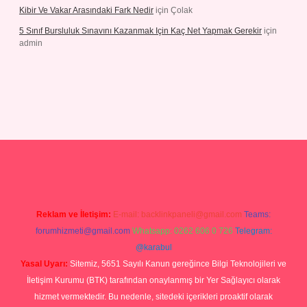
Kibir Ve Vakar Arasındaki Fark Nedir
için
Çolak
5 Sınıf Bursluluk Sınavını Kazanmak Için Kaç Net Yapmak Gerekir
için
admin
ş
Reklam ve İletişim:
E-mail:
backlinkpaneli@gmail.com
Teams:
forumhizmeti@gmail.com
Whatsapp: 0262 606 0 726
Telegram:
@karabul
Yasal Uyarı:
Sitemiz, 5651 Sayılı Kanun gereğince Bilgi Teknolojileri ve
İletişim Kurumu (BTK) tarafından onaylanmış bir Yer Sağlayıcı olarak
hizmet vermektedir. Bu nedenle, sitedeki içerikleri proaktif olarak