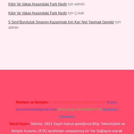
Kibir Ve Vakar Arasındaki Fark Nedir
için
admin
Kibir Ve Vakar Arasındaki Fark Nedir
için
Çolak
5 Sınıf Bursluluk Sınavını Kazanmak Için Kaç Net Yapmak Gerekir
için
admin
iriş
Reklam ve İletişim:
E-mail:
backlinkpaneli@gmail.com
Teams:
forumhizmeti@gmail.com
Whatsapp: 0262 606 0 726
Telegram:
@karabul
Yasal Uyarı:
Sitemiz, 5651 Sayılı Kanun gereğince Bilgi Teknolojileri ve
İletişim Kurumu (BTK) tarafından onaylanmış bir Yer Sağlayıcı olarak