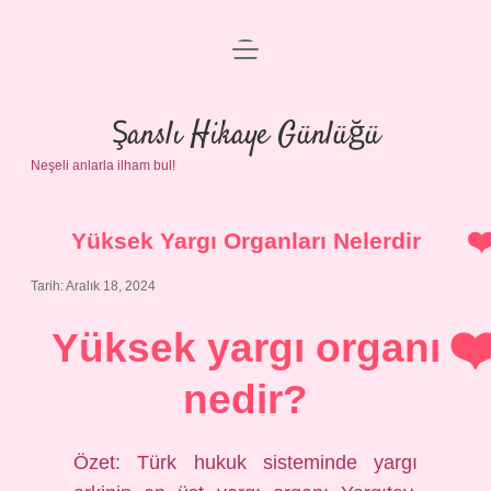
menüyü
Anasayfa
aç
Gizlilik Politikası
Şanslı Hikaye Günlüğü
Neşeli anlarla ilham bul!
Yasal Uyarı
Hakkımızda
Yüksek Yargı Organları Nelerdir
Tarih: Aralık 18, 2024
Yüksek yargı organı
nedir?
Özet: Türk hukuk sisteminde yargı