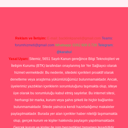
giriş
Reklam ve İletişim:
E-mail:
backlinkpaneli@gmail.com
Teams:
forumhizmeti@gmail.com
Whatsapp: 0262 606 0 726
Telegram:
@karabul
Yasal Uyarı:
Sitemiz, 5651 Sayılı Kanun gereğince Bilgi Teknolojileri ve
İletişim Kurumu (BTK) tarafından onaylanmış bir Yer Sağlayıcı olarak
hizmet vermektedir. Bu nedenle, sitedeki içerikleri proaktif olarak
denetleme veya araştırma yükümlülüğümüz bulunmamaktadır. Ancak,
üyelerimiz yazdıkları içeriklerin sorumluluğunu taşımakta olup, siteye
üye olarak bu sorumluluğu kabul etmiş sayılırlar. Bu internet sitesi,
herhangi bir marka, kurum veya şahıs şirketi ile hiçbir bağlantısı
bulunmamaktadır. Sitede yalnızca kendi hazırladığımız makaleler
paylaşılmaktadır. Burada yer alan içerikler haber niteliği taşımamakta
olup, gerçek kurum ve kişiler hakkında paylaşım yapılmamaktadır.
Gerçek kurum ve kişiler ile isim benzerlikleri tamamen tesadüfidir.