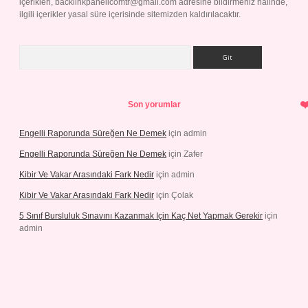
içerikleri,
backlinkpanelicomtr@gmail.com
adresine bildirmeniz halinde,
ilgili içerikler yasal süre içerisinde sitemizden kaldırılacaktır.
Arama
Son yorumlar
Engelli Raporunda Süreğen Ne Demek
için
admin
Engelli Raporunda Süreğen Ne Demek
için
Zafer
Kibir Ve Vakar Arasındaki Fark Nedir
için
admin
Kibir Ve Vakar Arasındaki Fark Nedir
için
Çolak
5 Sınıf Bursluluk Sınavını Kazanmak Için Kaç Net Yapmak Gerekir
için
admin