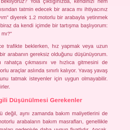
bekliyoruz? Yola çıktığınızda, kendinizi hem
sından tatmin edecek bir araca mı ihtiyacınız
ım” diyerek 1.2 motorlu bir arabayla yetinmek
biraz da kendi içimde bir tartışma başlıyorum:
z mı?”
rce trafikte beklerken, hız yapmak veya uzun
n bir arabanın gereksiz olduğunu düşünüyorum.
rahatça çıkmasını ve hızlıca gitmesini de
orlu araçlar aslında sınırlı kalıyor. Yavaş yavaş
nu tatmak isteyenler için uygun olmayabilir.
rler.
lgili Düşünülmesi Gerekenler
cü değil, aynı zamanda bakım maliyetlerini de
torlu arabaların bakım masrafları, genellikle
ları nedeniyle daha uygun fiyatlıdır. Ancak,