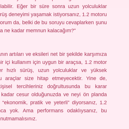
abilir. Eğer bir süre sonra uzun yolculuklar
ürüş deneyimi yaşamak istiyorsanız, 1.2 motoru
üyorum da, belki de bu soruyu cevaplarken şunu
mda ne kadar memnun kalacağım?”
n artıları ve eksileri net bir şekilde karşımıza
r içi kullanım için uygun bir araçsa, 1.2 motor
er hızlı sürüş, uzun yolculuklar ve yüksek
lu araçlar size hitap etmeyecektir. Yine de,
şisel tercihleriniz doğrultusunda bu karar
ne kadar cesur olduğunuzda ve neyi ön planda
 “ekonomik, pratik ve yeterli” diyorsanız, 1.2
nca yok. Ama performans odaklıysanız, bu
unutmamalısınız.