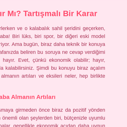
ır Mı? Tartışmalı Bir Karar
rlerken ve o kalabalık sahil şeridini geçerken,
a! Biri lüks, biri spor, bir diğeri eski model
eriyor. Ama bugün, biraz daha teknik bir konuya
Kafanızda beliren bu soruya ne cevap verdiğimi
ayır. Evet, çünkü ekonomik olabilir; hayır,
a kalabilirsiniz. Şimdi bu konuyu biraz açalım
lmanın artıları ve eksileri neler, hep birlikte
aba Almanın Artıları
ışmaya girmeden önce biraz da pozitif yönden
n önemli olan şeylerden biri, bütçenizle uyumlu
balar, genellikle ekonomik açıdan daha uygun