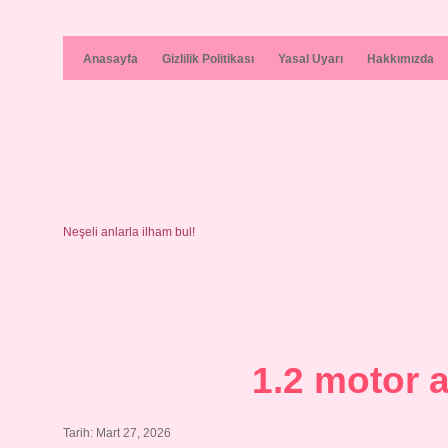
Anasayfa
Gizlilik Politikası
Yasal Uyarı
Hakkımızda
Neşeli anlarla ilham bul!
1.2 motor a
Tarih: Mart 27, 2026