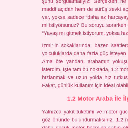
şunu sorgulamalıyız: Gerçekten ne 
maddi açıdan hem de sürüş zevki açı
var, yoksa sadece “daha az harcayay
mi istiyorsunuz? Bu soruyu sorarken 
“Yavaş mı gitmek istiyorum, yoksa hı
İzmir’in sokaklarında, bazen saatle
yolculuklarda daha fazla güç isteye
Ama öte yandan, arabamın yokuşu 
isterdim. İşte tam bu noktada, 1.2 mot
hızlanmak ve uzun yolda hız tutkusu
Fakat, günlük kullanım için ideal olabili
1.2 Motor Araba İle İ
Yalnızca yakıt tüketimi ve motor gü
göz önünde bulundurmalısınız. 1.2 mo
daha düşük motor hacmine sahip olma