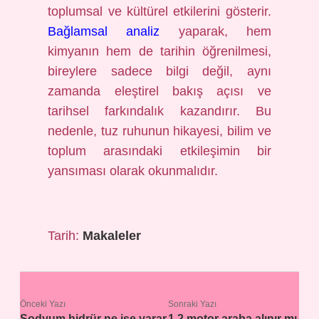
toplumsal ve kültürel etkilerini gösterir.
Bağlamsal analiz
yaparak, hem
kimyanın hem de tarihin öğrenilmesi,
bireylere sadece bilgi değil, aynı
zamanda eleştirel bakış açısı ve
tarihsel farkındalık kazandırır. Bu
nedenle, tuz ruhunun hikayesi, bilim ve
toplum arasındaki etkileşimin bir
yansıması olarak okunmalıdır.
Tarih:
Makaleler
Önceki Yazı
Sonraki Yazı
Sodyum hidrür ne işe yarar
1.2 motor araba alınır mı