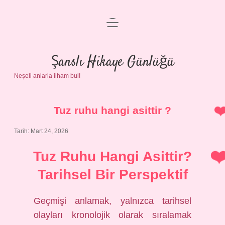
menüyü
Anasayfa
aç
Gizlilik Politikası
Şanslı Hikaye Günlüğü
Neşeli anlarla ilham bul!
Yasal Uyarı
Hakkımızda
Tuz ruhu hangi asittir ?
Tarih: Mart 24, 2026
Tuz Ruhu Hangi Asittir?
Tarihsel Bir Perspektif
Geçmişi anlamak, yalnızca tarihsel
olayları kronolojik olarak sıralamak