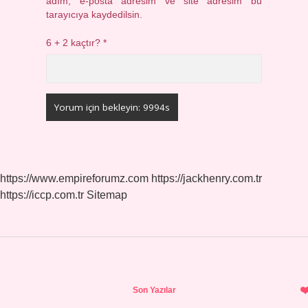
adım, e-posta adresim ve site adresim bu
tarayıcıya kaydedilsin.
6 + 2 kaçtır?
*
https://www.empireforumz.com
https://jackhenry.com.tr
https://iccp.com.tr
Sitemap
Sidebar
Son Yazılar