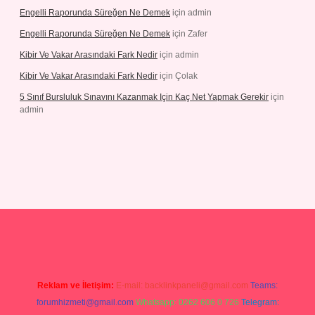
Engelli Raporunda Süreğen Ne Demek
için
admin
Engelli Raporunda Süreğen Ne Demek
için
Zafer
Kibir Ve Vakar Arasındaki Fark Nedir
için
admin
Kibir Ve Vakar Arasındaki Fark Nedir
için
Çolak
5 Sınıf Bursluluk Sınavını Kazanmak Için Kaç Net Yapmak Gerekir
için
admin
riş
Reklam ve İletişim:
E-mail:
backlinkpaneli@gmail.com
Teams:
forumhizmeti@gmail.com
Whatsapp: 0262 606 0 726
Telegram: