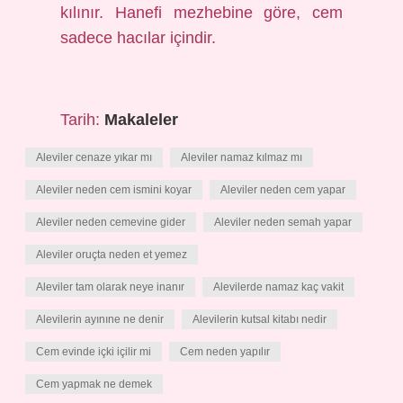
kılınır. Hanefi mezhebine göre, cem
sadece hacılar içindir.
Tarih:
Makaleler
Aleviler cenaze yıkar mı
Aleviler namaz kılmaz mı
Aleviler neden cem ismini koyar
Aleviler neden cem yapar
Aleviler neden cemevine gider
Aleviler neden semah yapar
Aleviler oruçta neden et yemez
Aleviler tam olarak neye inanır
Alevilerde namaz kaç vakit
Alevilerin ayınıne ne denir
Alevilerin kutsal kitabı nedir
Cem evinde içki içilir mi
Cem neden yapılır
Cem yapmak ne demek