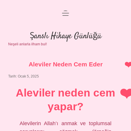
menüyü
Anasayfa
aç
Gizlilik Politikası
Şanslı Hikaye Günlüğü
Neşeli anlarla ilham bul!
Yasal Uyarı
Hakkımızda
Aleviler Neden Cem Eder
Tarih: Ocak 5, 2025
Aleviler neden cem
yapar?
Alevilerin Allah’ı anmak ve toplumsal