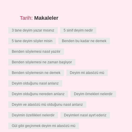
Tarih:
Makaleler
3 tane deyim yazar mısınız
5 sinif deyim nedir
5 tane deyim söyler misin
Benden bu kadar ne demek
Benden söylemesi nasıl yazılır
Benden söylemesi ne zaman başlıyor
Benden söylemesin ne demek
Deyim mi atasözü mü
Deyim olduğunu nasıl anlarız
Deyim olduğunu nereden anlarız
Deyim örnekleri nelerdir
Deyim ve atasözü mü olduğunu nasıl anlarız
Deyimin özellikleri nelerdir
Deyimleri nasıl ayırt ederiz
Gül gibi geçinmek deyim mi atasözü mü