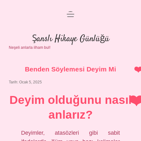
menüyü
Anasayfa
aç
Gizlilik Politikası
Şanslı Hikaye Günlüğü
Neşeli anlarla ilham bul!
Yasal Uyarı
Hakkımızda
Benden Söylemesi Deyim Mi
Tarih: Ocak 5, 2025
Deyim olduğunu nasıl
anlarız?
Deyimler, atasözleri gibi sabit