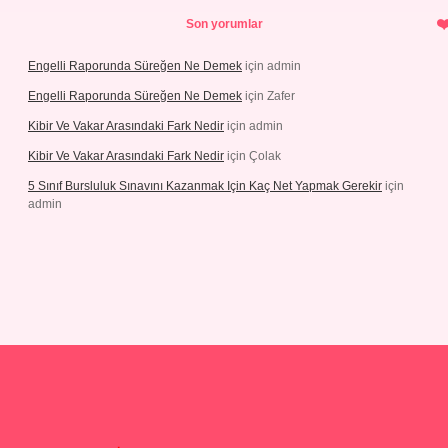
Son yorumlar
Engelli Raporunda Süreğen Ne Demek
için
admin
Engelli Raporunda Süreğen Ne Demek
için
Zafer
Kibir Ve Vakar Arasındaki Fark Nedir
için
admin
Kibir Ve Vakar Arasındaki Fark Nedir
için
Çolak
5 Sınıf Bursluluk Sınavını Kazanmak Için Kaç Net Yapmak Gerekir
için
admin
iriş