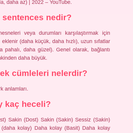
zla, daha az) | 2022 – YouTube.
 sentences nedir?
, nesneleri veya durumları karşılaştırmak için
eki eklenir (daha küçük, daha hızlı), uzun sıfatlar
ha pahalı, daha güzel). Genel olarak, bağlantı
ninkinden daha büyük.
k cümleleri nelerdir?
rk anlamları.
y kaç heceli?
st) Sakin (Dost) Sakin (Sakin) Sessiz (Sakin)
z (daha kolay) Daha kolay (Basit) Daha kolay