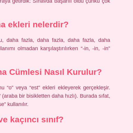
araya getirdik: Sınavda başarılı oldu çünkü çok
a ekleri nelerdir?
oğu, daha fazla, daha fazla, daha fazla, daha
llanımı olmadan karşılaştırılırken “-in, -in, -in”
rma Cümlesi Nasıl Kurulur?
sonu “o” veya “est” ekleri ekleyerek gerçekleşir.
 (araba bir bisikletten daha hızlı). Burada sıfat,
” kullanılır.
e kaçıncı sınıf?