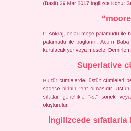
(Basit) 29 Mar 2017 İngilizce Konu: Sıfa
“moore
F. Ankraj, onları meşe palamudu ile 
palamudu ile bağlanın. Acorn Baba 
kurulacak yer veya mesele; Demirlem
Superlative c
Bu tür cümlelerde, üstün cümleleri be
sadece birinin “en” olmasıdır. Üstün sı
sıfatlar genellikle “-st” sonek ve
oluşturulur.
İngilizcede sıfatlarla