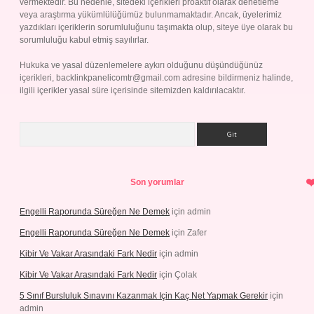
vermektedir. Bu nedenle, sitedeki içerikleri proaktif olarak denetleme
veya araştırma yükümlülüğümüz bulunmamaktadır. Ancak, üyelerimiz
yazdıkları içeriklerin sorumluluğunu taşımakta olup, siteye üye olarak bu
sorumluluğu kabul etmiş sayılırlar.
Hukuka ve yasal düzenlemelere aykırı olduğunu düşündüğünüz
içerikleri,
backlinkpanelicomtr@gmail.com
adresine bildirmeniz halinde,
ilgili içerikler yasal süre içerisinde sitemizden kaldırılacaktır.
Arama
Son yorumlar
Engelli Raporunda Süreğen Ne Demek
için
admin
Engelli Raporunda Süreğen Ne Demek
için
Zafer
Kibir Ve Vakar Arasındaki Fark Nedir
için
admin
Kibir Ve Vakar Arasındaki Fark Nedir
için
Çolak
5 Sınıf Bursluluk Sınavını Kazanmak Için Kaç Net Yapmak Gerekir
için
admin