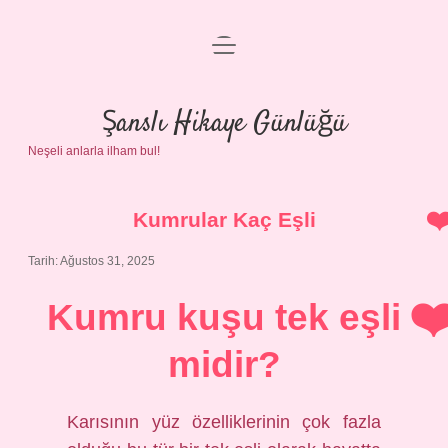
menüyü
Anasayfa
aç
Gizlilik Politikası
Şanslı Hikaye Günlüğü
Neşeli anlarla ilham bul!
Yasal Uyarı
Hakkımızda
Kumrular Kaç Eşli
Tarih: Ağustos 31, 2025
Kumru kuşu tek eşli
midir?
Karısının yüz özelliklerinin çok fazla