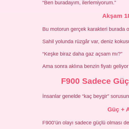
“Ben buradayım, ilerlemiyorum.”
Akşam 18
Bu motorun gerçek karakteri burada or
Sahil yolunda rüzgâr var, deniz kokusu 
“Keşke biraz daha gaz açsam mı?”
Ama sonra aklına benzin fiyatı geliyor 
F900 Sadece Güç 
İnsanlar genelde “kaç beygir” sorusun
Güç + A
F900’ün olayı sadece güçlü olması değ