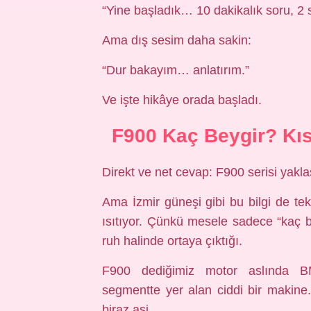
“Yine başladık… 10 dakikalık soru, 2 sa
Ama dış sesim daha sakin:
“Dur bakayım… anlatırım.”
Ve işte hikâye orada başladı.
F900 Kaç Beygir? Kı
Direkt ve net cevap: F900 serisi yakla
Ama İzmir güneşi gibi bu bilgi de te
ısıtıyor. Çünkü mesele sadece “kaç be
ruh halinde ortaya çıktığı.
F900 dediğimiz motor aslında BM
segmentte yer alan ciddi bir makine
biraz asi.