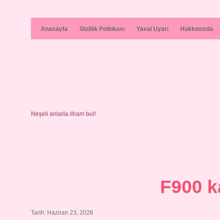
Anasayfa
Gizlilik Politikası
Yasal Uyarı
Hakkımızda
Neşeli anlarla ilham bul!
F900 k
Tarih: Haziran 23, 2026