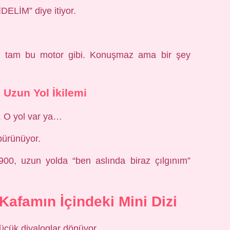
DELİM” diye itiyor.
ar, tam bu motor gibi. Konuşmaz ama bir şey
– Uzun Yol İkilemi
k. O yol var ya…
bürünüyor.
900, uzun yolda “ben aslında biraz çılgınım”
Kafamın İçindeki Mini Dizi
çük diyaloglar dönüyor.