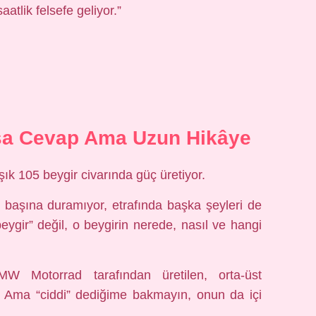
atlik felsefe geliyor.”
sa Cevap Ama Uzun Hikâye
şık 105 beygir civarında güç üretiyor.
k başına duramıyor, etrafında başka şeyleri de
ygir” değil, o beygirin nerede, nasıl ve hangi
W Motorrad tarafından üretilen, orta-üst
. Ama “ciddi” dediğime bakmayın, onun da içi