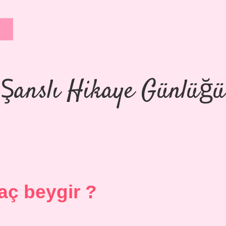
Şanslı Hikaye Günlüğü
aç beygir ?