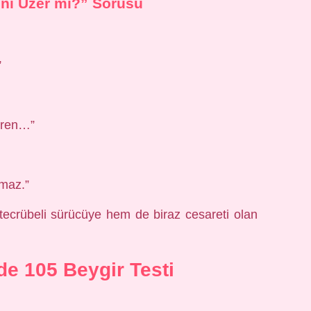
ni Üzer mi?” Sorusu
”
öğren…”
lmaz.”
ecrübeli sürücüye hem de biraz cesareti olan
nde 105 Beygir Testi