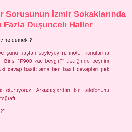
r Sorusunun İzmir Sokaklarında
 Fazla Düşünceli Haller
av ne demek ?
ve şunu baştan söyleyeyim: motor konularına
. Birisi “F900 kaç beygir?” dediğinde beynim
buki cevap basit: ama ben basit cevapları pek
 oturuyoruz. Arkadaşlardan biri telefonunu
oğrafı.
?”