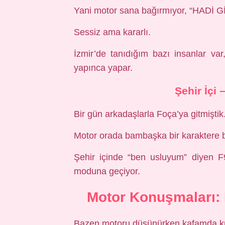
Yani motor sana bağırmıyor, “HADİ Gİ
Sessiz ama kararlı.
İzmir’de tanıdığım bazı insanlar v
yapınca yapar.
Şehir İçi 
Bir gün arkadaşlarla Foça’ya gitmişti
Motor orada bambaşka bir karaktere 
Şehir içinde “ben usluyum” diyen F
moduna geçiyor.
Motor Konuşmaları: 
Bazen motoru düşünürken kafamda kü