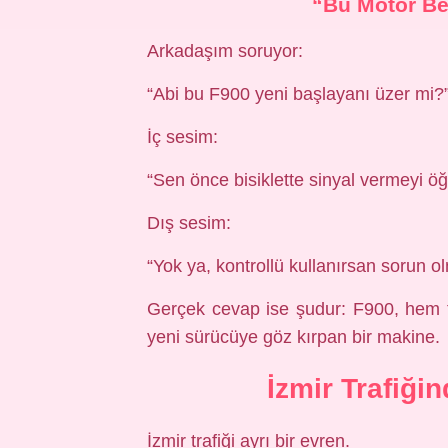
“Bu Motor Be
Arkadaşım soruyor:
“Abi bu F900 yeni başlayanı üzer mi?
İç sesim:
“Sen önce bisiklette sinyal vermeyi 
Dış sesim:
“Yok ya, kontrollü kullanırsan sorun o
Gerçek cevap ise şudur: F900, hem t
yeni sürücüye göz kırpan bir makine.
İzmir Trafiği
İzmir trafiği ayrı bir evren.