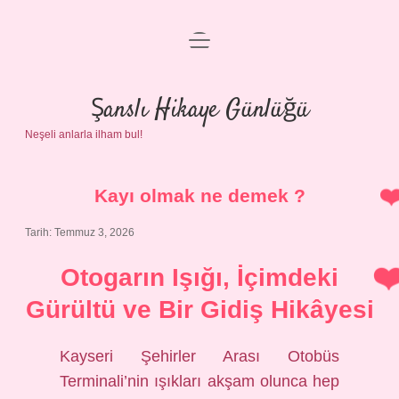
menüyü
Anasayfa
aç
Gizlilik Politikası
Şanslı Hikaye Günlüğü
Neşeli anlarla ilham bul!
Yasal Uyarı
Hakkımızda
Kayı olmak ne demek ?
Tarih: Temmuz 3, 2026
Otogarın Işığı, İçimdeki
Gürültü ve Bir Gidiş Hikâyesi
Kayseri Şehirler Arası Otobüs
Terminali’nin ışıkları akşam olunca hep