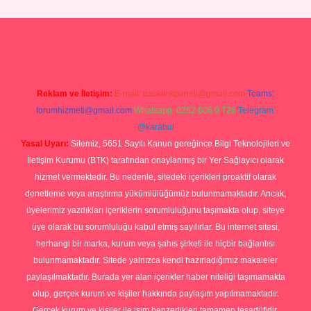
exper giriş
Reklam ve İletişim:
E-mail:
backlinkpaneli@gmail.com
Teams:
forumhizmeti@gmail.com
Whatsapp: 0262 606 0 726
Telegram:
@karabul
Yasal Uyarı:
Sitemiz, 5651 Sayılı Kanun gereğince Bilgi Teknolojileri ve
İletişim Kurumu (BTK) tarafından onaylanmış bir Yer Sağlayıcı olarak
hizmet vermektedir. Bu nedenle, sitedeki içerikleri proaktif olarak
denetleme veya araştırma yükümlülüğümüz bulunmamaktadır. Ancak,
üyelerimiz yazdıkları içeriklerin sorumluluğunu taşımakta olup, siteye
üye olarak bu sorumluluğu kabul etmiş sayılırlar. Bu internet sitesi,
herhangi bir marka, kurum veya şahıs şirketi ile hiçbir bağlantısı
bulunmamaktadır. Sitede yalnızca kendi hazırladığımız makaleler
paylaşılmaktadır. Burada yer alan içerikler haber niteliği taşımamakta
olup, gerçek kurum ve kişiler hakkında paylaşım yapılmamaktadır.
Gerçek kurum ve kişiler ile isim benzerlikleri tamamen tesadüfidir.