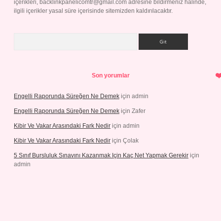
içerikleri,
backlinkpanelicomtr@gmail.com
adresine bildirmeniz halinde,
ilgili içerikler yasal süre içerisinde sitemizden kaldırılacaktır.
Arama
Son yorumlar
Engelli Raporunda Süreğen Ne Demek
için
admin
Engelli Raporunda Süreğen Ne Demek
için
Zafer
Kibir Ve Vakar Arasındaki Fark Nedir
için
admin
Kibir Ve Vakar Arasındaki Fark Nedir
için
Çolak
5 Sınıf Bursluluk Sınavını Kazanmak Için Kaç Net Yapmak Gerekir
için
admin