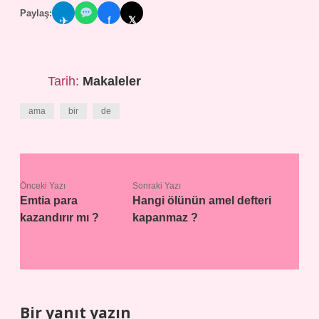
Paylaş:
𝕏
✈
f
Tarih:
Makaleler
ama
bir
de
Önceki Yazı
Sonraki Yazı
Emtia para
Hangi ölünün amel defteri
kazandırır mı ?
kapanmaz ?
Bir yanıt yazın