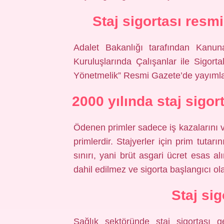
Staj sigortası resm
Adalet Bakanlığı tarafından Kanu
Kuruluşlarında Çalışanlar ile Sigortal
Yönetmelik” Resmi Gazete’de yayımlan
2000 yılında staj sigo
Ödenen primler sadece iş kazalarını v
primlerdir. Stajyerler için prim tuta
sınırı, yani brüt asgari ücret esas a
dahil edilmez ve sigorta başlangıcı ol
Staj si
Sağlık sektöründe staj sigortası ge