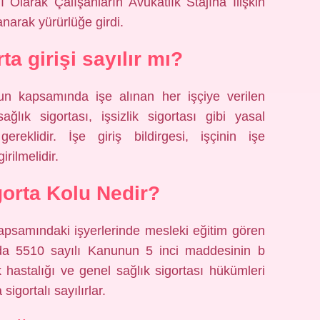
ı Olarak Çalışanların Avukatlık Stajına İlişkin
arak yürürlüğe girdi.
ta girişi sayılır mı?
anun kapsamında işe alınan her işçiye verilen
ğlık sigortası, işsizlik sigortası gibi yasal
ereklidir. İşe giriş bildirgesi, işçinin işe
rilmelidir.
gorta Kolu Nedir?
apsamındaki işyerlerinde mesleki eğitim gören
nda 5510 sayılı Kanunun 5 inci maddesinin b
 hastalığı ve genel sağlık sigortası hükümleri
gortalı sayılırlar.