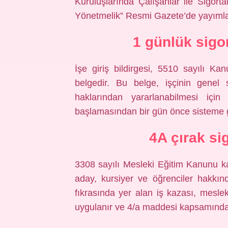
Kuruluşlarında Çalışanlar ile Sigortal
Yönetmelik” Resmi Gazete’de yayımlan
1 günlük sigor
İşe giriş bildirgesi, 5510 sayılı K
belgedir. Bu belge, işçinin genel sa
haklarından yararlanabilmesi için g
başlamasından bir gün önce sisteme gi
4A çırak si
3308 sayılı Mesleki Eğitim Kanunu k
aday, kursiyer ve öğrenciler hakkı
fıkrasında yer alan iş kazası, meslek
uygulanır ve 4/a maddesi kapsamında si