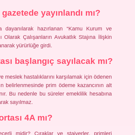
i gazetede yayınlandı mı?
na dayanılarak hazırlanan “Kamu Kurum ve
ı Olarak Çalışanların Avukatlık Stajına İlişkin
arak yürürlüğe girdi.
rtası başlangıç sayılacak mı?
e meslek hastalıklarını karşılamak için ödenen
rının belirlenmesinde prim ödeme kazancının alt
lınır. Bu nedenle bu süreler emeklilik hesabına
arak sayılmaz.
gortası 4A mı?
çerli midir? Çıraklar ve stajyerler, primleri