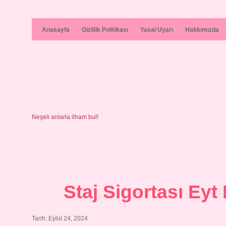
Anasayfa
Gizlilik Politikası
Yasal Uyarı
Hakkımızda
Neşeli anlarla ilham bul!
Staj Sigortası Ey
Tarih: Eylül 24, 2024